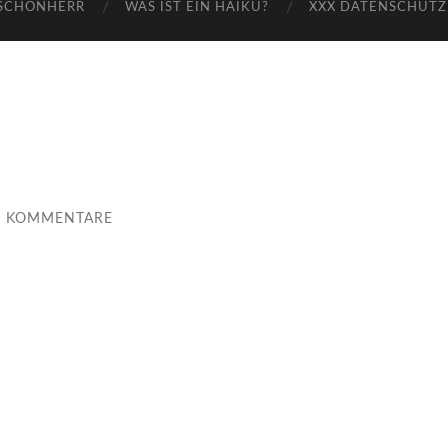
-SCHÖNHERR
WAS IST EIN HAIKU?
XXX DATENSCHUTZ
E KOMMENTARE