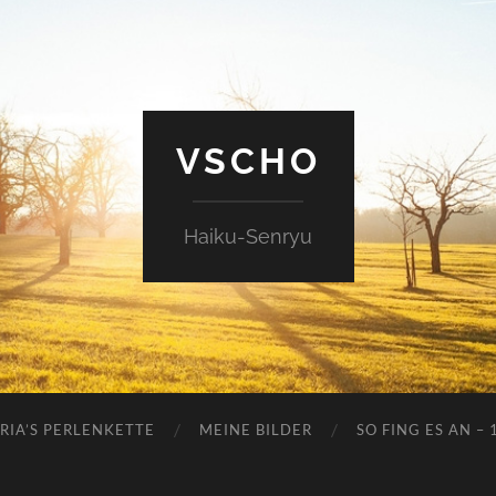
VSCHO
Haiku-Senryu
RIA’S PERLENKETTE
MEINE BILDER
SO FING ES AN – 