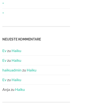
*
*
NEUESTE KOMMENTARE
Ev
zu
Haiku
Ev
zu
Haiku
haikuadmin
zu
Haiku
Ev
zu
Haiku
Anja
zu
Haiku