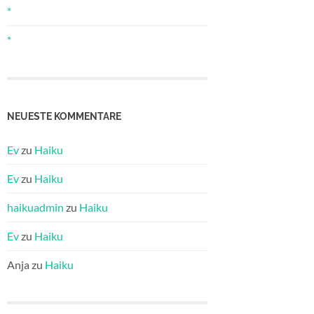
*
*
NEUESTE KOMMENTARE
Ev
zu
Haiku
Ev
zu
Haiku
haikuadmin
zu
Haiku
Ev
zu
Haiku
Anja
zu
Haiku