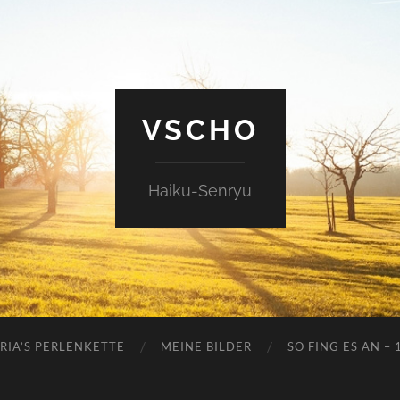
VSCHO
Haiku-Senryu
RIA’S PERLENKETTE
MEINE BILDER
SO FING ES AN – 