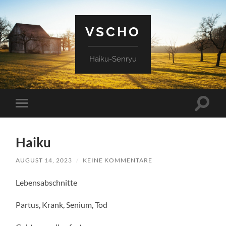
VSCHO
Haiku-Senryu
Suchfe
Mobile-
ein-/a
Menü
ein-/ausblenden
Haiku
AUGUST 14, 2023
/
KEINE KOMMENTARE
Lebensabschnitte
Partus, Krank, Senium, Tod