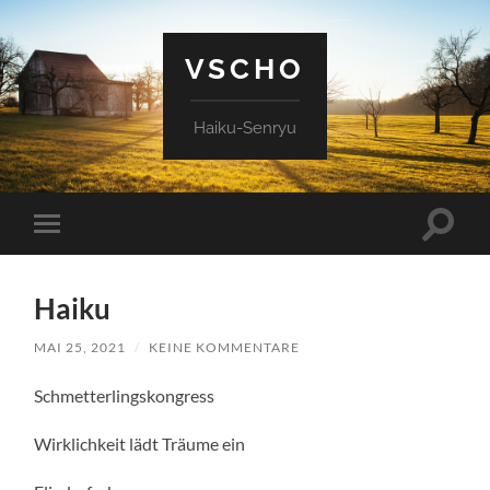
VSCHO
Haiku-Senryu
Suchfe
Mobile-
ein-/a
Menü
ein-/ausblenden
Haiku
MAI 25, 2021
/
KEINE KOMMENTARE
Schmetterlingskongress
Wirklichkeit lädt Träume ein