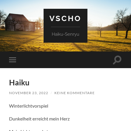
VSCHO
Haiku-Senryu
Suchfe
Mobile-
ein-/a
Menü
ein-/ausblenden
Haiku
NOVEMBER 23, 2022
/
KEINE KOMMENTARE
Winterlichtvorspiel
Dunkelheit erreicht mein Herz