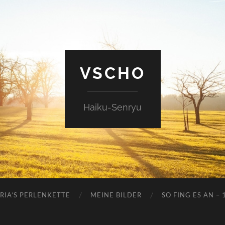
VSCHO
Haiku-Senryu
RIA’S PERLENKETTE
MEINE BILDER
SO FING ES AN – 