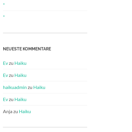
*
*
NEUESTE KOMMENTARE
Ev
zu
Haiku
Ev
zu
Haiku
haikuadmin
zu
Haiku
Ev
zu
Haiku
Anja
zu
Haiku