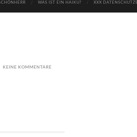
SCHÖNHERR
WAS IST EIN HAIKU?
XXX DATENSCHUTZ
/
KEINE KOMMENTARE