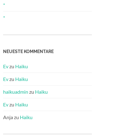
*
*
NEUESTE KOMMENTARE
Ev
zu
Haiku
Ev
zu
Haiku
haikuadmin
zu
Haiku
Ev
zu
Haiku
Anja
zu
Haiku