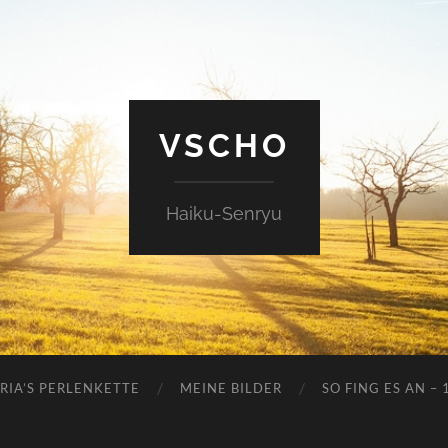
VSCHO
Haiku-Senryu
RIA’S PERLENKETTE
MEINE BILDER
SO FING ES AN – 