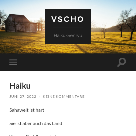
VSCHO
Haiku-Senryu
Suchfe
Mobile-
ein-/a
Menü
ein-/ausblenden
Haiku
JUNI 27, 2022
/
KEINE KOMMENTARE
Sahawelt ist hart
Sie ist aber auch das Land