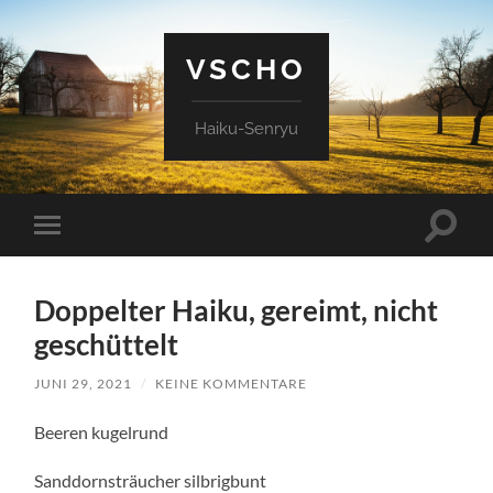
VSCHO
Haiku-Senryu
Suchfe
Mobile-
ein-/a
Menü
ein-/ausblenden
Doppelter Haiku, gereimt, nicht
geschüttelt
JUNI 29, 2021
/
KEINE KOMMENTARE
Beeren kugelrund
Sanddornsträucher silbrigbunt