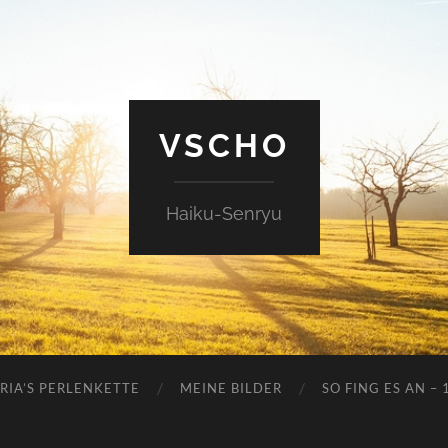
VSCHO
Haiku-Senryu
RIA’S PERLENKETTE
MEINE BILDER
SO FING ES AN – 