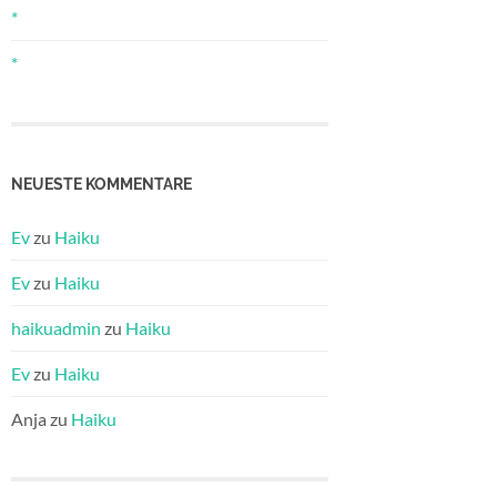
*
*
NEUESTE KOMMENTARE
Ev
zu
Haiku
Ev
zu
Haiku
haikuadmin
zu
Haiku
Ev
zu
Haiku
Anja
zu
Haiku