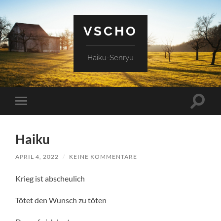
VSCHO
Haiku-Senryu
Suchfe
Mobile-
ein-/a
Menü
ein-/ausblenden
Haiku
APRIL 4, 2022
/
KEINE KOMMENTARE
Krieg ist abscheulich
Tötet den Wunsch zu töten