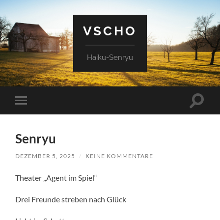
VSCHO
Haiku-Senryu
Suchfe
Mobile-
ein-/a
Menü
ein-/ausblenden
Senryu
DEZEMBER 5, 2025
/
KEINE KOMMENTARE
Theater „Agent im Spiel“
Drei Freunde streben nach Glück