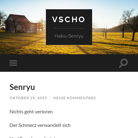
VSCHO
Haiku-Senryu
Suchfe
Mobile-
ein-/a
Menü
ein-/ausblenden
Senryu
OKTOBER 29, 2025
/
KEINE KOMMENTARE
Nichts geht verloren
Der Schmerz verwandelt sich