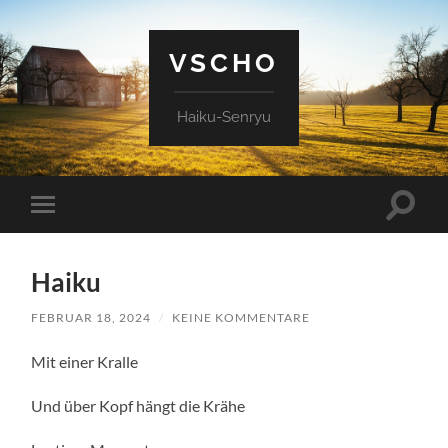
VSCHO
Haiku-Senryu
Suchfe
Mobile-
ein-/a
Menü
ein-/ausblenden
Haiku
FEBRUAR 18, 2024
/
KEINE KOMMENTARE
Mit einer Kralle
Und über Kopf hängt die Krähe