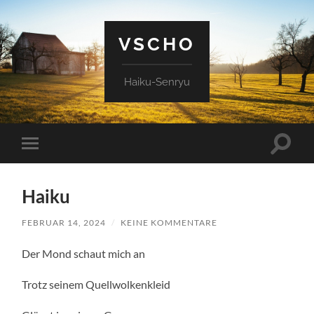
VSCHO
Haiku-Senryu
Suchfe
Mobile-
ein-/a
Menü
ein-/ausblenden
Haiku
FEBRUAR 14, 2024
/
KEINE KOMMENTARE
Der Mond schaut mich an
Trotz seinem Quellwolkenkleid