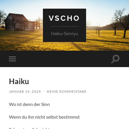
VSCHO
Haiku-Senryu
Suchfe
Mobile-
ein-/a
Menü
ein-/ausblenden
Haiku
JANUAR 14, 2024
/
KEINE KOMMENTARE
Wo ist denn der Sinn
Wenn du ihn nicht selbst bestimmst