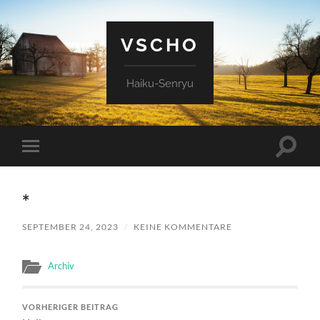
VSCHO
Haiku-Senryu
Suchfe
Mobile-
ein-/a
Menü
ein-/ausblenden
*
SEPTEMBER 24, 2023
/
KEINE KOMMENTARE
Archiv
VORHERIGER BEITRAG