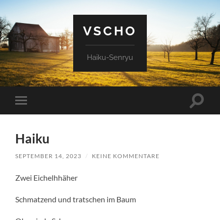
VSCHO
Haiku-Senryu
Suchfe
Mobile-
ein-/a
Menü
ein-/ausblenden
Haiku
SEPTEMBER 14, 2023
/
KEINE KOMMENTARE
Zwei Eichelhhäher
Schmatzend und tratschen im Baum