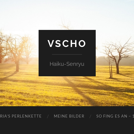
VSCHO
Haiku-Senryu
RIA’S PERLENKETTE
MEINE BILDER
SO FING ES AN – 