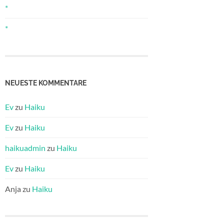
*
*
NEUESTE KOMMENTARE
Ev
zu
Haiku
Ev
zu
Haiku
haikuadmin
zu
Haiku
Ev
zu
Haiku
Anja
zu
Haiku