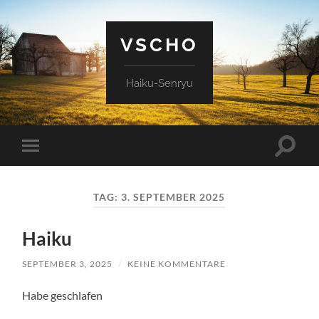
VSCHO
Haiku-Senryu
Suchfe
Mobile-
ein-/a
Menü
ein-/ausblenden
TAG:
3. SEPTEMBER 2025
Haiku
SEPTEMBER 3, 2025
/
KEINE KOMMENTARE
Habe geschlafen