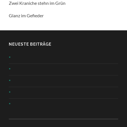
Zwei Kraniche stehn im Grün
Glanz im Gefieder
NEUESTE BEITRÄGE
*
*
*
*
*