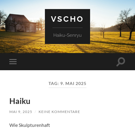
VSCHO
Haiku-Senryu
Suchfe
Mobile-
ein-/a
Menü
ein-/ausblenden
TAG:
9. MAI 2025
Haiku
MAI 9, 2025
/
KEINE KOMMENTARE
Wie Skulpturenhaft