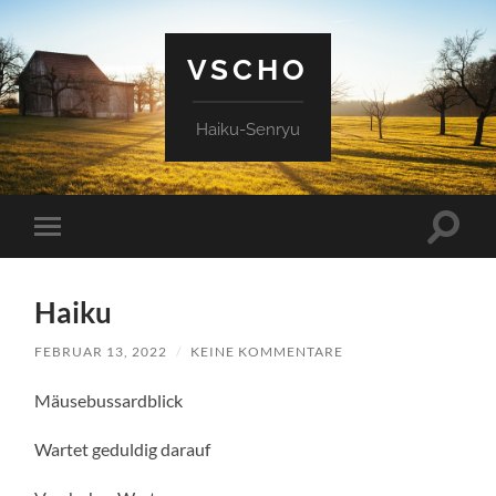
VSCHO
Haiku-Senryu
Suchfe
Mobile-
ein-/a
Menü
ein-/ausblenden
Haiku
FEBRUAR 13, 2022
/
KEINE KOMMENTARE
Mäusebussardblick
Wartet geduldig darauf