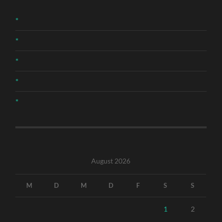
*
*
*
*
*
August 2026
M
D
M
D
F
S
S
1
2