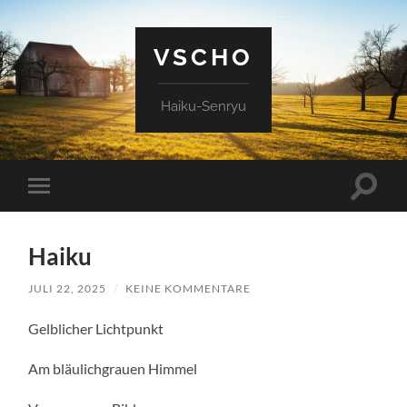
VSCHO
Haiku-Senryu
Suchfe
Mobile-
ein-/a
Menü
ein-/ausblenden
Haiku
JULI 22, 2025
/
KEINE KOMMENTARE
Gelblicher Lichtpunkt
Am bläulichgrauen Himmel