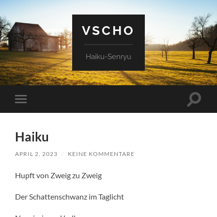
VSCHO
Haiku-Senryu
Suchfe
Mobile-
ein-/a
Menü
ein-/ausblenden
Haiku
APRIL 2, 2023
/
KEINE KOMMENTARE
Hupft von Zweig zu Zweig
Der Schattenschwanz im Taglicht