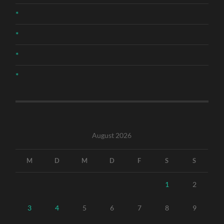
*
*
*
*
August 2026
M
D
M
D
F
S
S
1
2
3
4
5
6
7
8
9