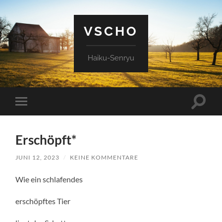
VSCHO
Haiku-Senryu
Suchfe
Mobile-
ein-/a
Menü
ein-/ausblenden
Erschöpft*
JUNI 12, 2023
/
KEINE KOMMENTARE
Wie ein schlafendes
erschöpftes Tier