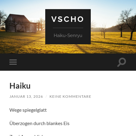
VSCHO
Haiku-Senryu
Suchfe
Mobile-
ein-/a
Menü
ein-/ausblenden
Haiku
JANUAR 13, 2026
/
KEINE KOMMENTARE
Wege spiegelglatt
Überzogen durch blankes Eis