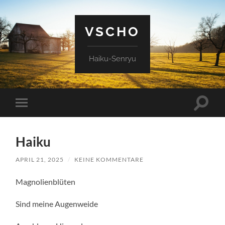
VSCHO
Haiku-Senryu
Suchfe
Mobile-
ein-/a
Menü
ein-/ausblenden
Haiku
APRIL 21, 2025
/
KEINE KOMMENTARE
Magnolienblüten
Sind meine Augenweide