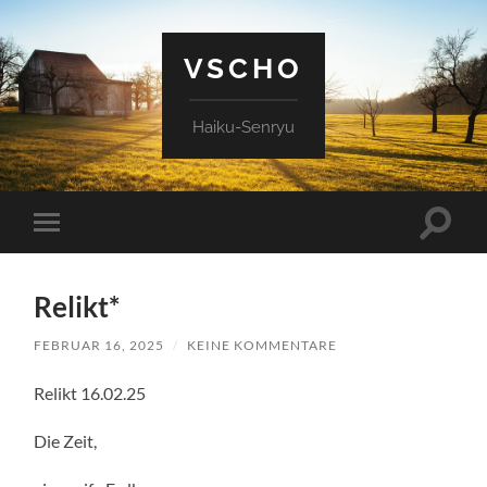
VSCHO
Haiku-Senryu
Suchfe
Mobile-
ein-/a
Menü
ein-/ausblenden
Relikt*
FEBRUAR 16, 2025
/
KEINE KOMMENTARE
Relikt 16.02.25
Die Zeit,