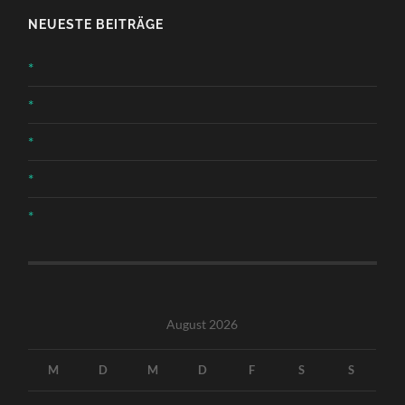
NEUESTE BEITRÄGE
*
*
*
*
*
August 2026
M
D
M
D
F
S
S