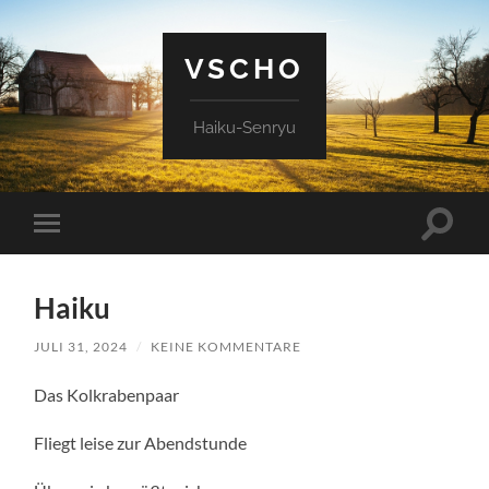
VSCHO
Haiku-Senryu
Suchfe
Mobile-
ein-/a
Menü
ein-/ausblenden
Haiku
JULI 31, 2024
/
KEINE KOMMENTARE
Das Kolkrabenpaar
Fliegt leise zur Abendstunde