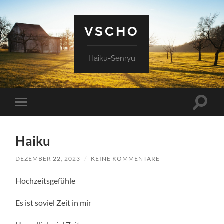
VSCHO
Haiku-Senryu
Suchfe
Mobile-
ein-/a
Menü
ein-/ausblenden
Haiku
DEZEMBER 22, 2023
/
KEINE KOMMENTARE
Hochzeitsgefühle
Es ist soviel Zeit in mir