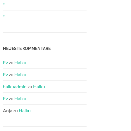
*
*
NEUESTE KOMMENTARE
Ev
zu
Haiku
Ev
zu
Haiku
haikuadmin
zu
Haiku
Ev
zu
Haiku
Anja
zu
Haiku