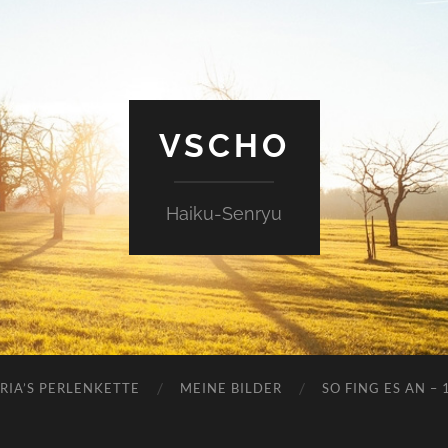
VSCHO
Haiku-Senryu
RIA’S PERLENKETTE
MEINE BILDER
SO FING ES AN – 