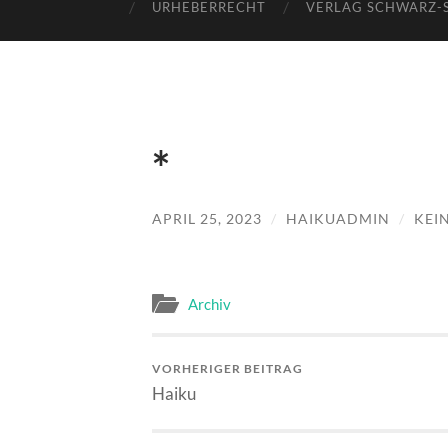
URHEBERRECHT
VERLAG SCHWARZ-
*
APRIL 25, 2023
/
HAIKUADMIN
/
KEI
Archiv
VORHERIGER BEITRAG
Haiku