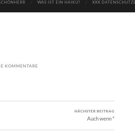
SCHÖNHERR
WAS IST EIN HAIKU?
XXX DATENSCHUTZ
NE KOMMENTARE
NÄCHSTER BEITRAG
Auch wenn *