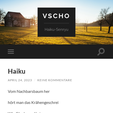
VSCHO
Haiku-Senryu
Suchfe
Mobile-
ein-/a
Menü
ein-/ausblenden
Haiku
APRIL 24, 2023
/
KEINE KOMMENTARE
Vom Nachbarsbaum her
hört man das Krähengeschrei