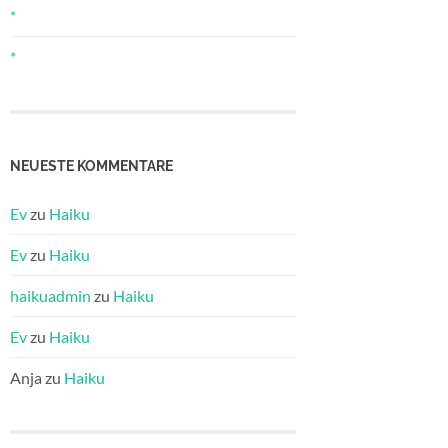
*
*
NEUESTE KOMMENTARE
Ev
zu
Haiku
Ev
zu
Haiku
haikuadmin
zu
Haiku
Ev
zu
Haiku
Anja
zu
Haiku