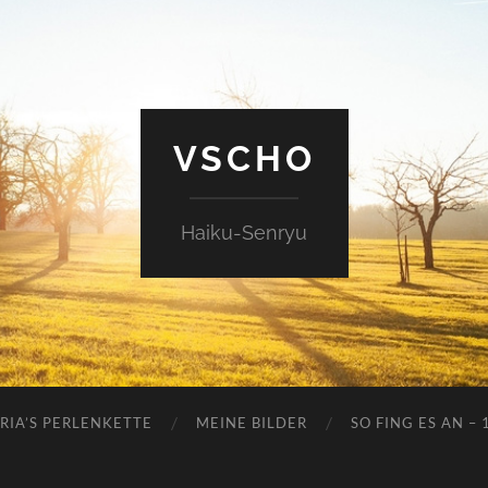
VSCHO
Haiku-Senryu
RIA’S PERLENKETTE
MEINE BILDER
SO FING ES AN – 